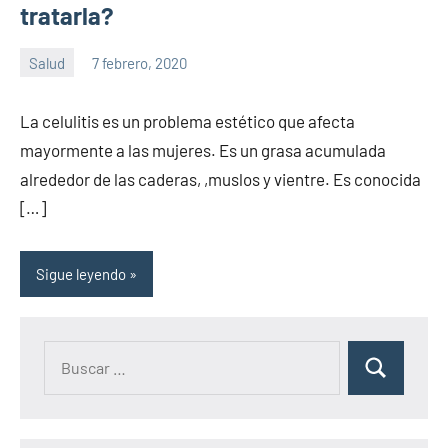
tratarla?
Salud
7 febrero, 2020
Sitio
No
de
hay
La celulitis es un problema estético que afecta
la
comentarios
mayormente a las mujeres. Es un grasa acumulada
salud
alrededor de las caderas, ,muslos y vientre. Es conocida
[…]
Sigue leyendo