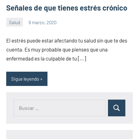
Señales de que tienes estrés crónico
Salud
9 marzo, 2020
Sitio
No
de
hay
El estrés puede estar afectando tu salud sin que te des
la
comentarios
cuenta. Es muy probable que pienses que una
salud
enfermedad es la culpable de tu […]
Sigue leyendo