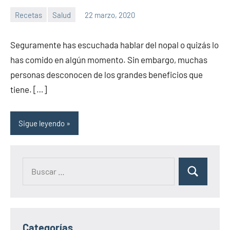
Recetas
Salud
22 marzo, 2020
Sitio
No
de
hay
Seguramente has escuchada hablar del nopal o quizás lo
la
comentarios
has comido en algún momento. Sin embargo, muchas
salud
personas desconocen de los grandes beneficios que
tiene. […]
Sigue leyendo
Categorías