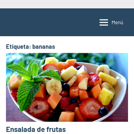
Saltar
al
Menú
contenido
Etiqueta:
bananas
Ensalada de frutas