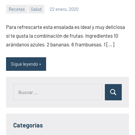
Recetas
Salud
22 enero, 2020
Sitio
No
de
hay
Para refrescarte esta ensalada es ideal y muy deliciosa
la
comentarios
si te gusta la combinación de frutas. Ingredientes 10
salud
arándanos azules. 2 bananas. 6 frambuesas. 1 […]
Sigue leyendo
Categorías