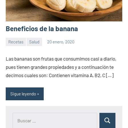
Beneficios de la banana
Recetas
Salud
20 enero, 2020
Sitio
No
de
hay
Las bananas son frutas que consumimos casi a diario,
la
comentarios
pues tienen grandes propiedades y a continuación te
salud
decimos cuales son: Contienen vitamina A, B2, C […]
Sigue leyendo