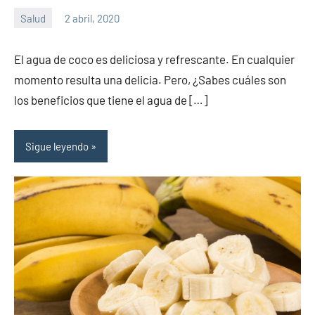
Salud
2 abril, 2020
Sitio
No
de
hay
El agua de coco es deliciosa y refrescante. En cualquier
la
comentarios
momento resulta una delicia. Pero, ¿Sabes cuáles son
salud
los beneficios que tiene el agua de […]
Sigue leyendo