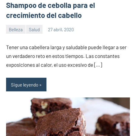
Shampoo de cebolla para el
crecimiento del cabello
Belleza
Salud
27 abril, 2020
Sitio
No
de
hay
Tener una cabellera larga y saludable puede llegar a ser
la
comentarios
un verdadero reto en estos tiempos. Las constantes
salud
exposiciones al calor, el uso excesivo de […]
Sigue leyendo