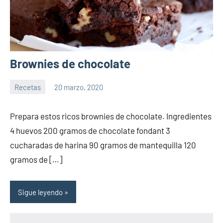
Brownies de chocolate
Recetas
20 marzo, 2020
Sitio
No
de
hay
Prepara estos ricos brownies de chocolate. Ingredientes
la
comentarios
4 huevos 200 gramos de chocolate fondant 3
salud
cucharadas de harina 90 gramos de mantequilla 120
gramos de […]
Sigue leyendo