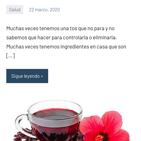
Salud
22 marzo, 2020
Sitio
No
de
hay
Muchas veces tenemos una tos que no para y no
la
comentarios
sabemos que hacer para controlarla o eliminarla.
salud
Muchas veces tenemos ingredientes en casa que son
[…]
Sigue leyendo