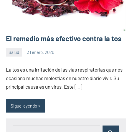
El remedio más efectivo contra la tos
Salud
31 enero, 2020
Sitio
No
de
hay
La tos es una irritación de las vías respiratorias que nos
la
comentarios
ocasiona muchas molestias en nuestro diario vivir. Su
salud
principal causa es un virus. Este […]
Sigue leyendo