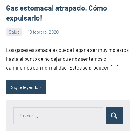
Gas estomacal atrapado. Cómo
expulsarlo!
Salud
10 febrero, 2020
Sitio
No
de
hay
Los gases estomacales puede llegar a ser muy molestos
la
comentarios
hasta el punto de no dejar que nos sentemos o
salud
caminemos con normalidad. Estos se producen […]
Sigue leyendo