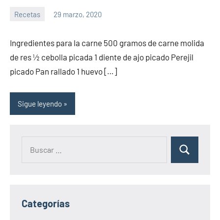
Recetas
29 marzo, 2020
Sitio
No
de
hay
Ingredientes para la carne 500 gramos de carne molida
la
comentarios
de res ½ cebolla picada 1 diente de ajo picado Perejil
salud
picado Pan rallado 1 huevo […]
Sigue leyendo
Categorías