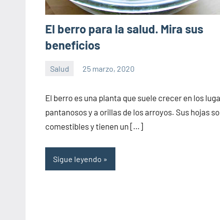
El berro para la salud. Mira sus
beneficios
Salud
25 marzo, 2020
Sitio
No
de
hay
El berro es una planta que suele crecer en los lug
la
comentarios
pantanosos y a orillas de los arroyos. Sus hojas s
salud
comestibles y tienen un […]
Sigue leyendo