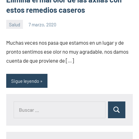
estos remedios caseros
Salud
7 marzo, 2020
Sitio
No
de
hay
Muchas veces nos pasa que estamos en un lugar y de
la
comentarios
pronto sentimos ese olor no muy agradable, nos damos
salud
cuenta de que proviene de […]
Sigue leyendo