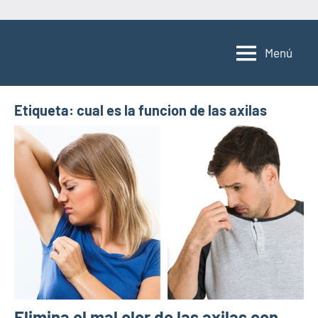
Saltar
al
Menú
contenido
Etiqueta:
cual es la funcion de las axilas
Elimina el mal olor de las axilas con