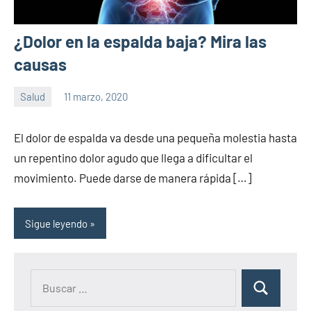
¿Dolor en la espalda baja? Mira las
causas
Salud
11 marzo, 2020
Sitio
No
de
hay
El dolor de espalda va desde una pequeña molestia hasta
la
comentarios
un repentino dolor agudo que llega a dificultar el
salud
movimiento. Puede darse de manera rápida […]
Sigue leyendo