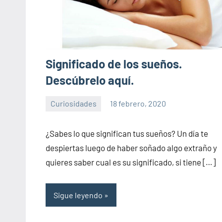
Significado de los sueños.
Descúbrelo aquí.
Curiosidades
18 febrero, 2020
Sitio
No
de
hay
¿Sabes lo que significan tus sueños? Un día te
la
comentarios
despiertas luego de haber soñado algo extraño y
salud
quieres saber cual es su significado, si tiene […]
Sigue leyendo