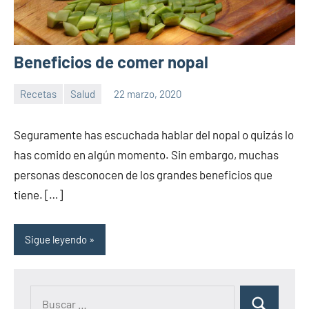
Beneficios de comer nopal
Recetas
Salud
22 marzo, 2020
Sitio
No
de
hay
Seguramente has escuchada hablar del nopal o quizás lo
la
comentarios
has comido en algún momento. Sin embargo, muchas
salud
personas desconocen de los grandes beneficios que
tiene. […]
Sigue leyendo