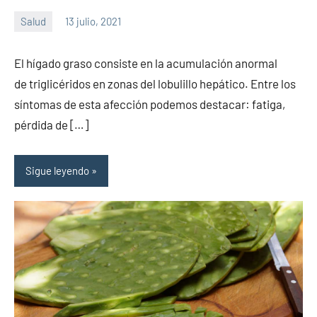
Salud
13 julio, 2021
Sitio
No
de
hay
El hígado graso consiste en la acumulación anormal
la
comentarios
de triglicéridos en zonas del lobulillo hepático. Entre los
salud
síntomas de esta afección podemos destacar: fatiga,
pérdida de […]
Sigue leyendo