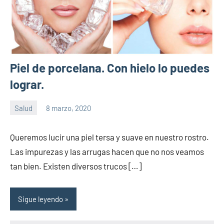
Piel de porcelana. Con hielo lo puedes
lograr.
Salud
8 marzo, 2020
Sitio
No
de
hay
Queremos lucir una piel tersa y suave en nuestro rostro.
la
comentarios
Las impurezas y las arrugas hacen que no nos veamos
salud
tan bien. Existen diversos trucos […]
Sigue leyendo