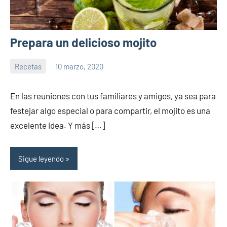
Prepara un delicioso mojito
Recetas
10 marzo, 2020
Sitio
No
de
hay
En las reuniones con tus familiares y amigos, ya sea para
la
comentarios
festejar algo especial o para compartir, el mojito es una
salud
excelente idea. Y más […]
Sigue leyendo