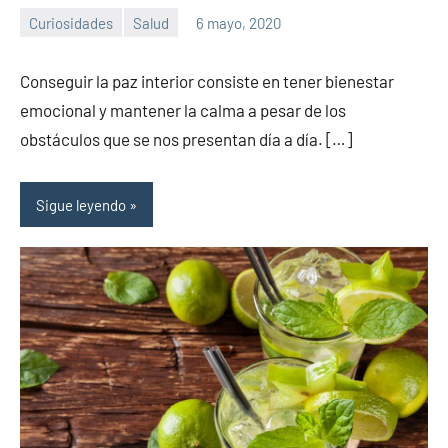
Curiosidades
Salud
6 mayo, 2020
Sitio
No
de
hay
Conseguir la paz interior consiste en tener bienestar
la
comentarios
emocional y mantener la calma a pesar de los
salud
obstáculos que se nos presentan día a día. […]
Sigue leyendo