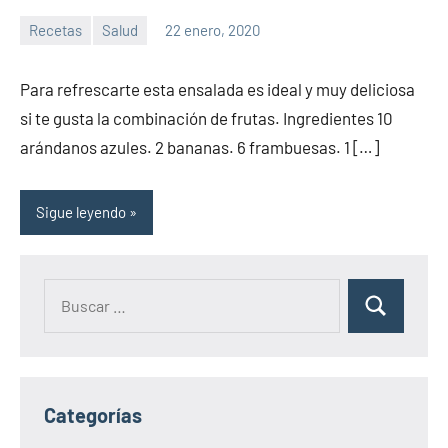
Recetas
Salud
22 enero, 2020
Sitio
No
de
hay
Para refrescarte esta ensalada es ideal y muy deliciosa
la
comentarios
si te gusta la combinación de frutas. Ingredientes 10
salud
arándanos azules. 2 bananas. 6 frambuesas. 1 […]
Sigue leyendo
Categorías