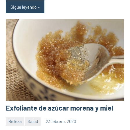
Sigue leyendo
Exfoliante de azúcar morena y miel
Belleza
Salud
23 febrero, 2020
Sitio
No