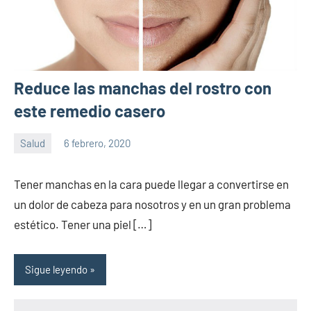
Reduce las manchas del rostro con
este remedio casero
Salud
6 febrero, 2020
Sitio
No
de
hay
Tener manchas en la cara puede llegar a convertirse en
la
comentarios
un dolor de cabeza para nosotros y en un gran problema
salud
estético. Tener una piel […]
Sigue leyendo