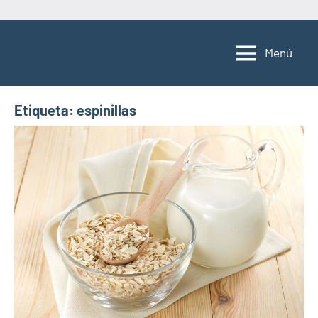
Saltar
al
Menú
contenido
Etiqueta:
espinillas