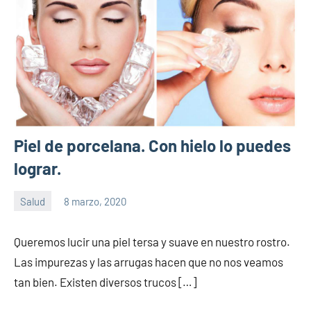
Piel de porcelana. Con hielo lo puedes
lograr.
Salud
8 marzo, 2020
Sitio
No
de
hay
Queremos lucir una piel tersa y suave en nuestro rostro.
la
comentarios
Las impurezas y las arrugas hacen que no nos veamos
salud
tan bien. Existen diversos trucos […]