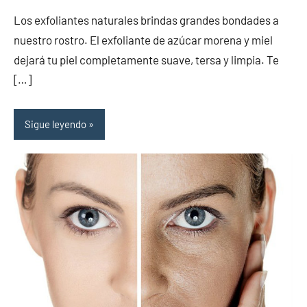
de
hay
Los exfoliantes naturales brindas grandes bondades a
la
comentarios
nuestro rostro. El exfoliante de azúcar morena y miel
salud
dejará tu piel completamente suave, tersa y limpia. Te
[…]
Sigue leyendo