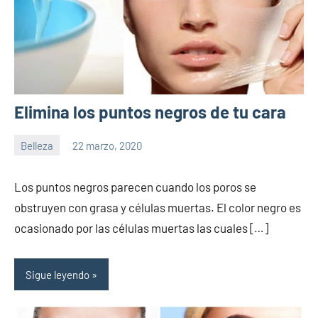
Elimina los puntos negros de tu cara
Belleza
22 marzo, 2020
Sitio
No
de
hay
Los puntos negros parecen cuando los poros se
la
comentarios
obstruyen con grasa y células muertas. El color negro es
salud
ocasionado por las células muertas las cuales […]
Sigue leyendo