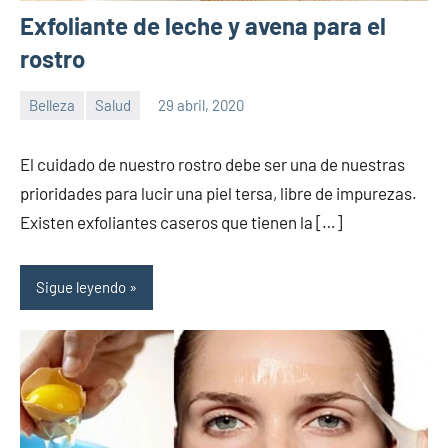
Exfoliante de leche y avena para el
rostro
Belleza
Salud
29 abril, 2020
Sitio
No
de
hay
El cuidado de nuestro rostro debe ser una de nuestras
la
comentarios
prioridades para lucir una piel tersa, libre de impurezas.
salud
Existen exfoliantes caseros que tienen la […]
Sigue leyendo