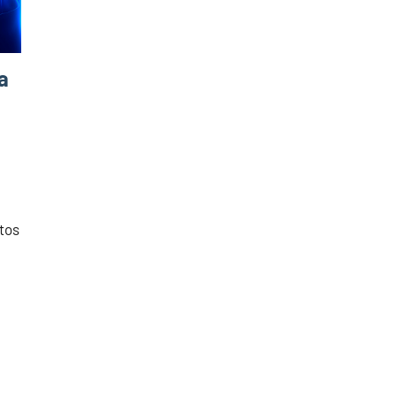
a
stos