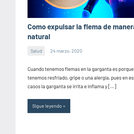
Como expulsar la flema de maner
natural
Salud
24 marzo, 2020
Sitio
No
de
hay
Cuando tenemos flemas en la garganta es porque
la
comentarios
tenemos resfriado, gripe o una alergia, pues en e
salud
casos la garganta se irrita e inflama y […]
Sigue leyendo