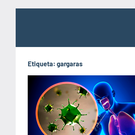
Saltar
al
contenido
Etiqueta:
gargaras