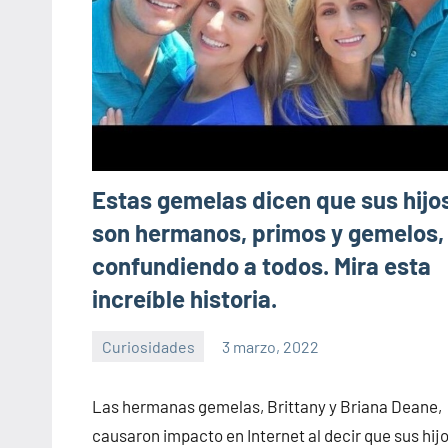
Estas gemelas dicen que sus hijo
son hermanos, primos y gemelos,
confundiendo a todos. Mira esta
increíble historia.
Curiosidades
3 marzo, 2022
Sitio
No
de
hay
Las hermanas gemelas, Brittany y Briana Deane,
la
comentarios
causaron impacto en Internet al decir que sus hijo
salud