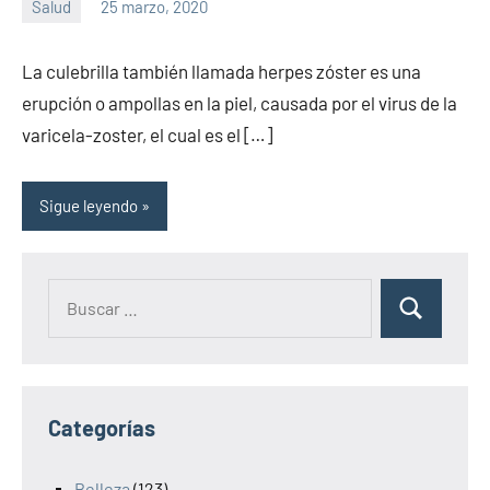
Salud
25 marzo, 2020
Sitio
No
de
hay
La culebrilla también llamada herpes zóster es una
la
comentarios
erupción o ampollas en la piel, causada por el virus de la
salud
varicela-zoster, el cual es el […]
Sigue leyendo
Categorías
Belleza
(123)