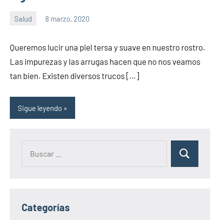
Salud
8 marzo, 2020
Sitio
No
de
hay
Queremos lucir una piel tersa y suave en nuestro rostro.
la
comentarios
Las impurezas y las arrugas hacen que no nos veamos
salud
tan bien. Existen diversos trucos […]
Sigue leyendo
Categorías