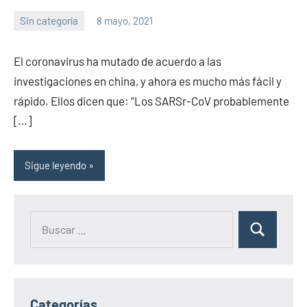
Sin categoría
8 mayo, 2021
Sitio
No
de
hay
El coronavirus ha mutado de acuerdo a las
la
comentarios
investigaciones en china, y ahora es mucho más fácil y
salud
rápido. Ellos dicen que: “Los SARSr-CoV probablemente
[…]
Sigue leyendo
Categorías