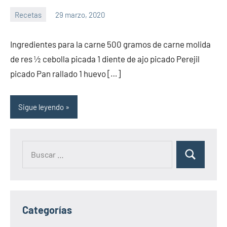
Recetas
29 marzo, 2020
Sitio
No
de
hay
Ingredientes para la carne 500 gramos de carne molida
la
comentarios
de res ½ cebolla picada 1 diente de ajo picado Perejil
salud
picado Pan rallado 1 huevo […]
Sigue leyendo
Categorías