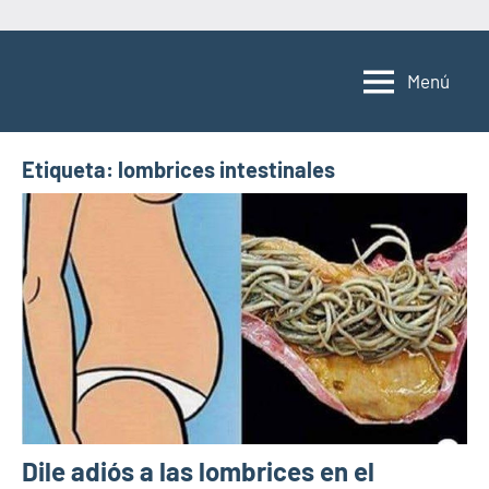
Saltar
al
Menú
contenido
Etiqueta:
lombrices intestinales
Dile adiós a las lombrices en el