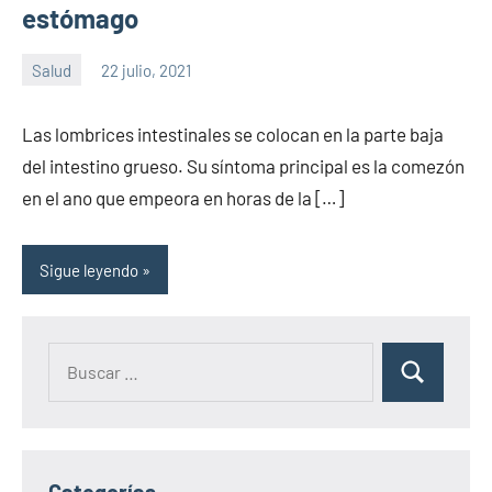
estómago
Salud
22 julio, 2021
Sitio
No
de
hay
Las lombrices intestinales se colocan en la parte baja
la
comentarios
del intestino grueso. Su síntoma principal es la comezón
salud
en el ano que empeora en horas de la […]
Sigue leyendo