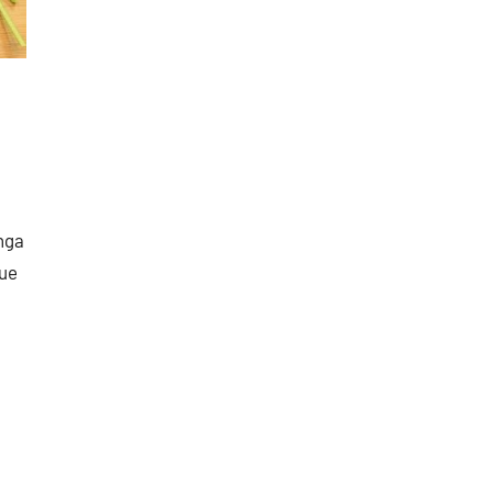
nga
que