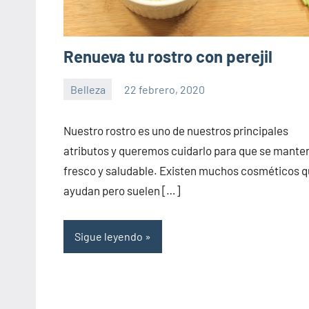
Renueva tu rostro con perejil
Belleza
22 febrero, 2020
Sitio
No
de
hay
Nuestro rostro es uno de nuestros principales
la
comentarios
atributos y queremos cuidarlo para que se mante
salud
fresco y saludable. Existen muchos cosméticos 
ayudan pero suelen […]
Sigue leyendo