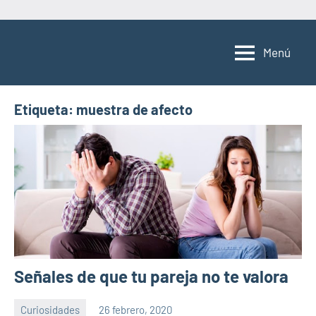
Saltar
al
Menú
contenido
Etiqueta:
muestra de afecto
Señales de que tu pareja no te valora
Curiosidades
26 febrero, 2020