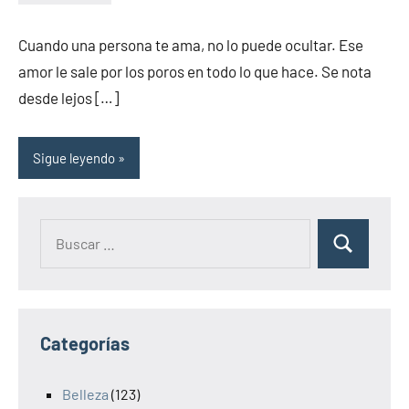
Sitio
No
de
hay
Cuando una persona te ama, no lo puede ocultar. Ese
la
comentarios
amor le sale por los poros en todo lo que hace. Se nota
salud
desde lejos […]
Sigue leyendo
Categorías
Belleza
(123)