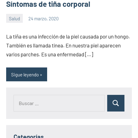
Síntomas de tiña corporal
Salud
24 marzo, 2020
Sitio
No
de
hay
La tiña es una infección de la piel causada por un hongo.
la
comentarios
También es llamada tinea. En nuestra piel aparecen
salud
varios parches. Es una enfermedad […]
Sigue leyendo
Categorías