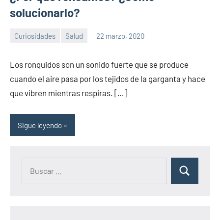
solucionarlo?
Curiosidades
Salud
22 marzo, 2020
Sitio
No
de
hay
Los ronquidos son un sonido fuerte que se produce
la
comentarios
cuando el aire pasa por los tejidos de la garganta y hace
salud
que vibren mientras respiras. […]
Sigue leyendo