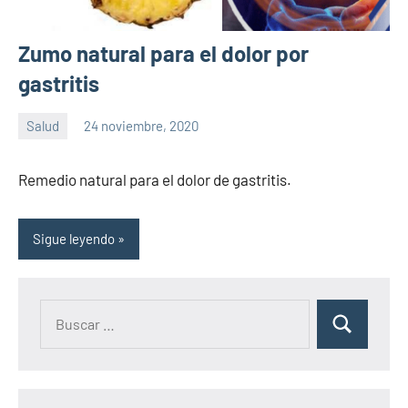
Zumo natural para el dolor por
gastritis
Salud
24 noviembre, 2020
Sitio
No
de
hay
Remedio natural para el dolor de gastritis.
la
comentarios
salud
Sigue leyendo