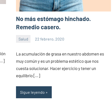
No más estómago hinchado.
Remedio casero.
Salud
22 febrero, 2020
Sitio
No
de
hay
ción
La acumulación de grasa en nuestro abdomen es
la
comentarios
[…]
muy común y es un problema estético que nos
salud
cuesta solucionar. Hacer ejercicio y tener un
equilibrio […]
Sigue leyendo