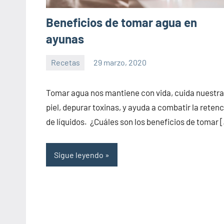
Beneficios de tomar agua en
ayunas
Recetas
29 marzo, 2020
Sitio
No
de
hay
Tomar agua nos mantiene con vida, cuida nuestra
la
comentarios
piel, depurar toxinas, y ayuda a combatir la reten
salud
de líquidos. ¿Cuáles son los beneficios de tomar 
Sigue leyendo