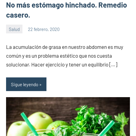
No más estómago hinchado. Remedio
casero.
Salud
22 febrero, 2020
Sitio
No
de
hay
La acumulación de grasa en nuestro abdomen es muy
la
comentarios
común y es un problema estético que nos cuesta
salud
solucionar. Hacer ejercicio y tener un equilibrio […]
Sigue leyendo