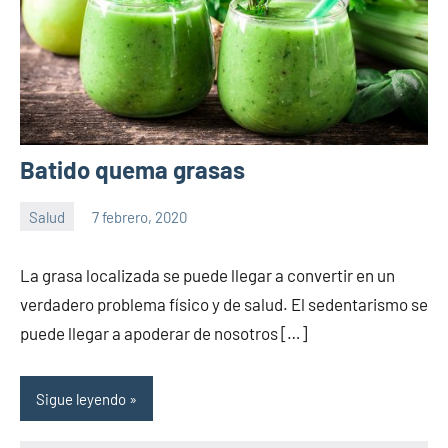
Batido quema grasas
Salud
7 febrero, 2020
Sitio
No
de
hay
La grasa localizada se puede llegar a convertir en un
la
comentarios
verdadero problema físico y de salud. El sedentarismo se
salud
puede llegar a apoderar de nosotros […]
Sigue leyendo