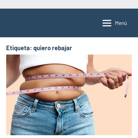
Saltar
al
Menú
contenido
Etiqueta:
quiero rebajar