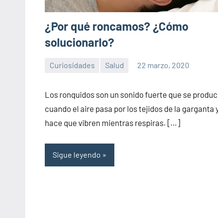
¿Por qué roncamos? ¿Cómo
solucionarlo?
Curiosidades
Salud
22 marzo, 2020
Sitio
No
de
hay
Los ronquidos son un sonido fuerte que se produ
la
comentarios
cuando el aire pasa por los tejidos de la garganta 
salud
hace que vibren mientras respiras. […]
Sigue leyendo