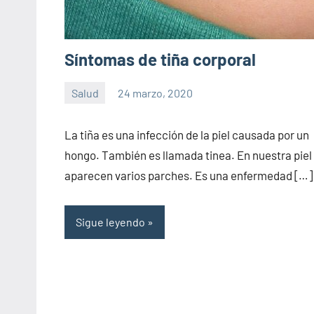
Síntomas de tiña corporal
Salud
24 marzo, 2020
Sitio
No
de
hay
La tiña es una infección de la piel causada por un
la
comentarios
hongo. También es llamada tinea. En nuestra piel
salud
aparecen varios parches. Es una enfermedad […]
Sigue leyendo