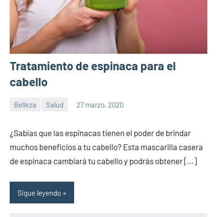
Tratamiento de espinaca para el
cabello
Belleza
Salud
27 marzo, 2020
Sitio
No
de
hay
¿Sabías que las espinacas tienen el poder de brindar
la
comentarios
muchos beneficios a tu cabello? Esta mascarilla casera
salud
de espinaca cambiará tu cabello y podrás obtener […]
Sigue leyendo