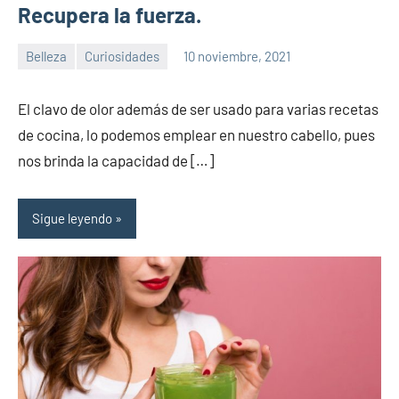
Recupera la fuerza.
Belleza
Curiosidades
10 noviembre, 2021
Sitio
No
de
hay
El clavo de olor además de ser usado para varias recetas
la
comentarios
de cocina, lo podemos emplear en nuestro cabello, pues
salud
nos brinda la capacidad de […]
Sigue leyendo