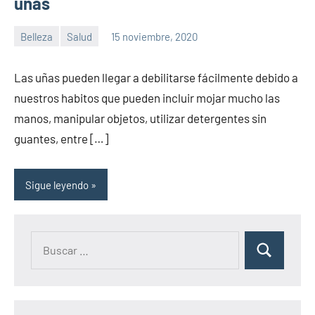
uñas
Belleza
Salud
15 noviembre, 2020
Sitio
No
de
hay
Las uñas pueden llegar a debilitarse fácilmente debido a
la
comentarios
nuestros habitos que pueden incluir mojar mucho las
salud
manos, manipular objetos, utilizar detergentes sin
guantes, entre […]
Sigue leyendo