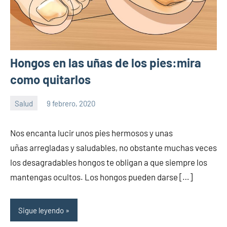
Hongos en las uñas de los pies:mira
como quitarlos
Salud
9 febrero, 2020
Sitio
No
de
hay
Nos encanta lucir unos pies hermosos y unas
la
comentarios
uñas arregladas y saludables, no obstante muchas veces
salud
los desagradables hongos te obligan a que siempre los
mantengas ocultos. Los hongos pueden darse […]
Sigue leyendo