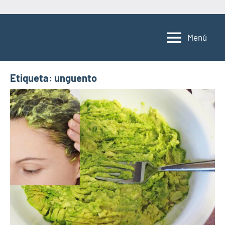
Saltar
al
Menú
contenido
Etiqueta:
unguento