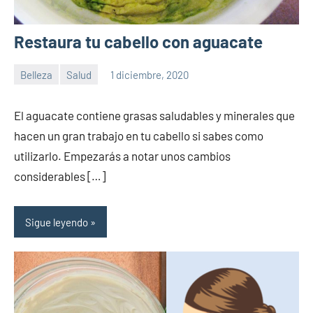
Restaura tu cabello con aguacate
Belleza
Salud
1 diciembre, 2020
Sitio
No
de
hay
El aguacate contiene grasas saludables y minerales que
la
comentarios
hacen un gran trabajo en tu cabello si sabes como
salud
utilizarlo. Empezarás a notar unos cambios
considerables […]
Sigue leyendo