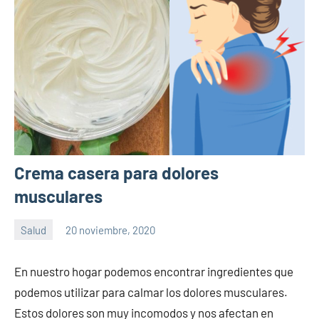
Crema casera para dolores
musculares
Salud
20 noviembre, 2020
Sitio
No
de
hay
En nuestro hogar podemos encontrar ingredientes que
la
comentarios
podemos utilizar para calmar los dolores musculares.
salud
Estos dolores son muy incomodos y nos afectan en