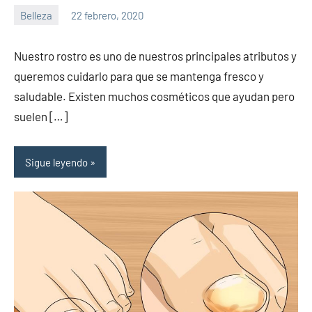
Belleza
22 febrero, 2020
Sitio
No
de
hay
Nuestro rostro es uno de nuestros principales atributos y
la
comentarios
queremos cuidarlo para que se mantenga fresco y
salud
saludable. Existen muchos cosméticos que ayudan pero
suelen […]
Sigue leyendo