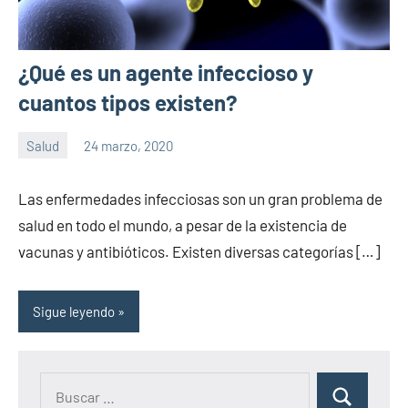
¿Qué es un agente infeccioso y
cuantos tipos existen?
Salud
24 marzo, 2020
Sitio
No
de
hay
Las enfermedades infecciosas son un gran problema de
la
comentarios
salud en todo el mundo, a pesar de la existencia de
salud
vacunas y antibióticos. Existen diversas categorías […]
Sigue leyendo