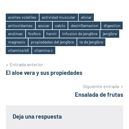
aceites volatiles
actividad muscular
aliviar
antioxidantes
azucar
calcio
desinflamacion
digestion
enzimas
fosforo
hervir
infusion de jengibre
jengibre
Etiquetas
magnesio
propiedades del jengibre
te de jengibre
vitamina b6
vitamina c
Navegación
Entrada anterior
El aloe vera y sus propiedades
de
entradas
Siguiente entrada
Ensalada de frutas
Deja una respuesta