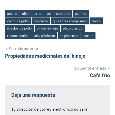
aceite de oliva
arroz
arroz con pollo
azafran
caldo de pollo
delicioso
guisantes congelados
hervir
Etiquetas
muslos de pollo
pimiento rojo
plato clasico
receta clasica
sal y pimienta
salpimentar
sarten
Navegación
Entrada anterior
Propiedades medicinales del hinojo
de
entradas
Siguiente entrada
Café frío
Deja una respuesta
Tu dirección de correo electrónico no será