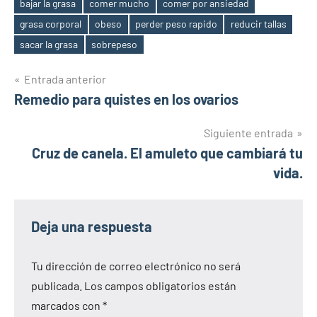
bajar la grasa
comer mucho
comer por ansiedad
grasa corporal
obeso
perder peso rapido
reducir tallas
Etiquetas
sacar la grasa
sobrepeso
Navegación
Entrada anterior
Remedio para quistes en los ovarios
de
entradas
Siguiente entrada
Cruz de canela. El amuleto que cambiará tu
vida.
Deja una respuesta
Tu dirección de correo electrónico no será
publicada.
Los campos obligatorios están
marcados con
*