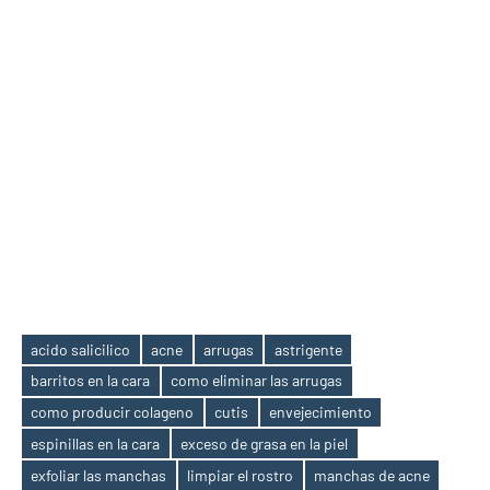
acido salicilico
acne
arrugas
astrigente
barritos en la cara
como eliminar las arrugas
como producir colageno
cutis
envejecimiento
espinillas en la cara
exceso de grasa en la piel
exfoliar las manchas
limpiar el rostro
manchas de acne
Etiquetas