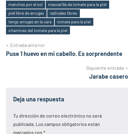
manchas por el sol
mascarilla de tomate para la piel
piel libre de arrugas
radicales libres
tengo arrugas en la cara
tomate para la piel
vitaminas del tomate para la piel
Navegación
Entrada anterior
Puse 1 huevo en mi cabello. Es sorprendente
de
entradas
Siguiente entrada
Jarabe casero
Deja una respuesta
Tu dirección de correo electrónico no será
publicada.
Los campos obligatorios están
marcados con
*