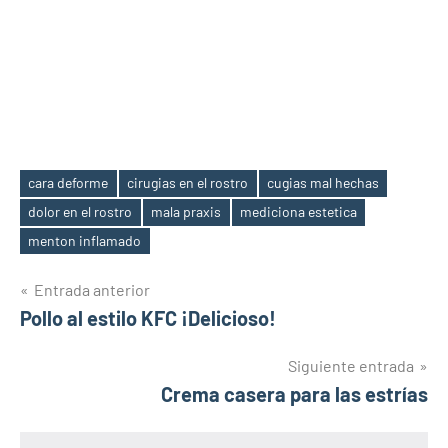
cara deforme
cirugias en el rostro
cugias mal hechas
dolor en el rostro
mala praxis
mediciona estetica
Etiquetas
menton inflamado
Navegación
Entrada anterior
Pollo al estilo KFC ¡Delicioso!
de
entradas
Siguiente entrada
Crema casera para las estrías