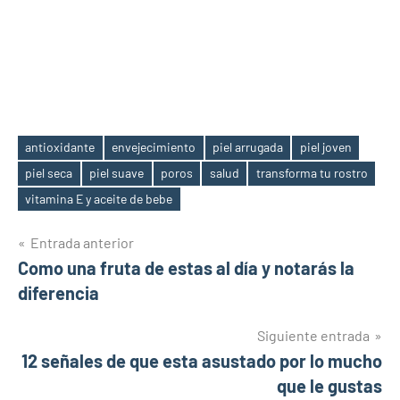
antioxidante
envejecimiento
piel arrugada
piel joven
piel seca
piel suave
poros
salud
transforma tu rostro
Etiquetas
vitamina E y aceite de bebe
Navegación
Entrada anterior
Como una fruta de estas al día y notarás la
de
diferencia
entradas
Siguiente entrada
12 señales de que esta asustado por lo mucho
que le gustas