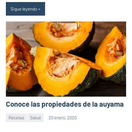
Sigue leyendo
Conoce las propiedades de la auyama
Recetas
Salud
20 enero, 2020
Sitio
No
de
hay