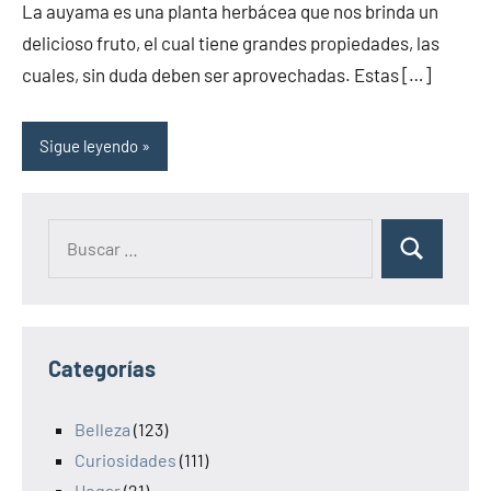
La auyama es una planta herbácea que nos brinda un
la
comentarios
delicioso fruto, el cual tiene grandes propiedades, las
salud
cuales, sin duda deben ser aprovechadas. Estas […]
Sigue leyendo
Categorías
Belleza
(123)
Curiosidades
(111)
Hogar
(21)