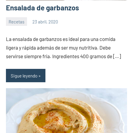
Ensalada de garbanzos
Recetas
23 abril, 2020
Sitio
No
de
hay
La ensalada de garbanzos es ideal para una comida
la
comentarios
ligera y rápida además de ser muy nutritiva. Debe
salud
servirse siempre fría. Ingredientes 400 gramos de […]
Sigue leyendo