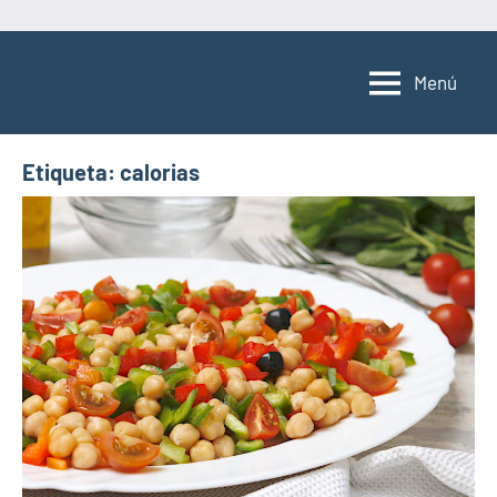
Saltar
al
Menú
contenido
Etiqueta:
calorias