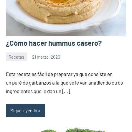
¿Cómo hacer hummus casero?
Recetas
21 marzo, 2020
Sitio
No
de
hay
Esta receta es fácil de preparar ya que consiste en
la
comentarios
un puré de garbanzos a la que se le van añadiendo otros
salud
ingredientes que le dan un […]
Sigue leyendo