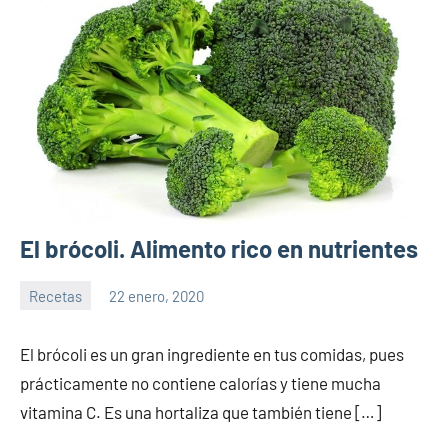
El brócoli. Alimento rico en nutrientes
Recetas
22 enero, 2020
Sitio
No
de
hay
El brócoli es un gran ingrediente en tus comidas, pues
la
comentarios
prácticamente no contiene calorías y tiene mucha
salud
vitamina C. Es una hortaliza que también tiene […]