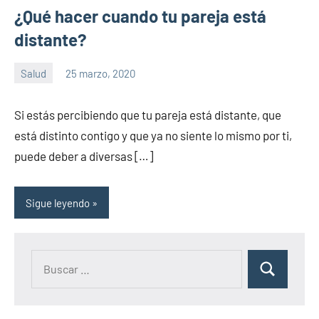
¿Qué hacer cuando tu pareja está
distante?
Salud
25 marzo, 2020
Sitio
No
de
hay
Si estás percibiendo que tu pareja está distante, que
la
comentarios
está distinto contigo y que ya no siente lo mismo por ti,
salud
puede deber a diversas […]
Sigue leyendo