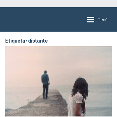
Saltar
al
Menú
contenido
Etiqueta:
distante