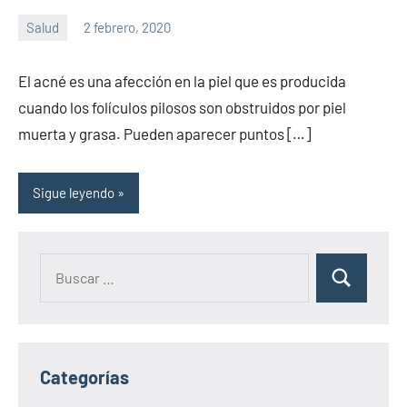
Salud
2 febrero, 2020
Sitio
No
de
hay
El acné es una afección en la piel que es producida
la
comentarios
cuando los folículos pilosos son obstruidos por piel
salud
muerta y grasa. Pueden aparecer puntos […]
Sigue leyendo
Categorías