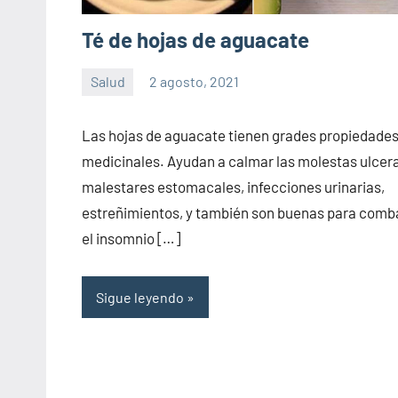
Té de hojas de aguacate
Salud
2 agosto, 2021
Sitio
No
de
hay
Las hojas de aguacate tienen grades propiedade
la
comentarios
medicinales. Ayudan a calmar las molestas ulcer
salud
malestares estomacales, infecciones urinarias,
estreñimientos, y también son buenas para comba
el insomnio […]
Sigue leyendo