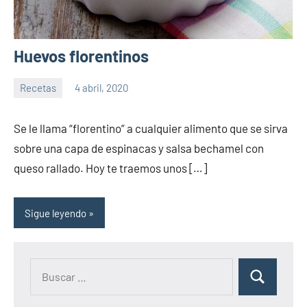
Huevos florentinos
Recetas
4 abril, 2020
Sitio
No
de
hay
Se le llama “florentino” a cualquier alimento que se sirva
la
comentarios
sobre una capa de espinacas y salsa bechamel con
salud
queso rallado. Hoy te traemos unos […]
Sigue leyendo