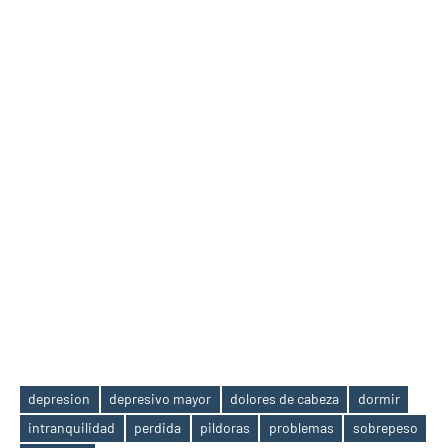
depresion
depresivo mayor
dolores de cabeza
dormir
intranquilidad
perdida
pildoras
problemas
sobrepeso
Etiquetas