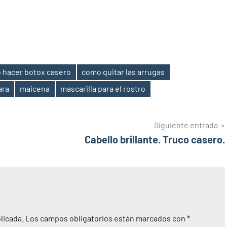
 hacer botox casero
como quitar las arrugas
ara
maicena
mascarilla para el rostro
Siguiente entrada
Cabello brillante. Truco casero.
licada.
Los campos obligatorios están marcados con
*