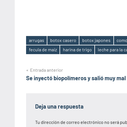
arrugas
botox casero
botox japones
como
Etiquetas
fecula de maiz
harina de trigo
leche para la c
Navegación
Entrada anterior
Se inyectó biopolímeros y salió muy mal
de
entradas
Deja una respuesta
Tu dirección de correo electrónico no será pub